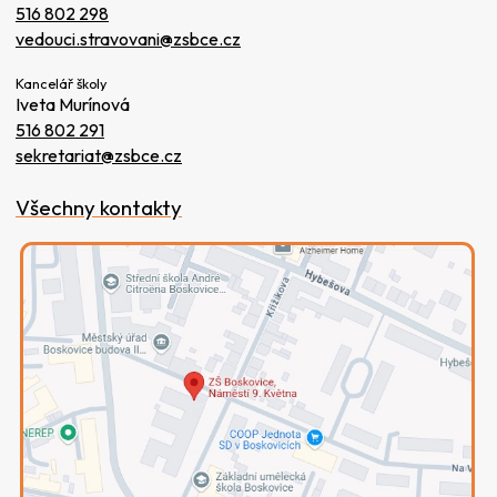
516 802 298
vedouci.stravovani@zsbce.cz
Kancelář školy
Iveta Murínová
516 802 291
sekretariat@zsbce.cz
Všechny kontakty