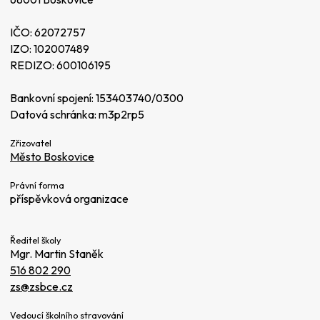
IČO: 62072757
IZO: 102007489
REDIZO: 600106195
Bankovní spojení: 153403740/0300
Datová schránka: m3p2rp5
Zřizovatel
Město Boskovice
Právní forma
příspěvková organizace
Ředitel školy
Mgr. Martin Staněk
516 802 290
zs@zsbce.cz
Vedoucí školního stravování