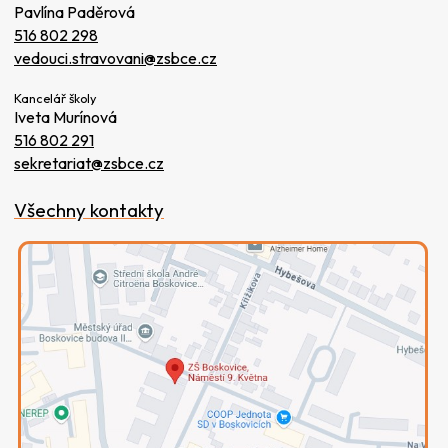
Pavlína Paděrová
516 802 298
vedouci.stravovani@zsbce.cz
Kancelář školy
Iveta Murínová
516 802 291
sekretariat@zsbce.cz
Všechny kontakty