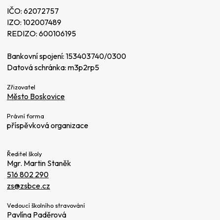
IČO: 62072757
IZO: 102007489
REDIZO: 600106195
Bankovní spojení: 153403740/0300
Datová schránka: m3p2rp5
Zřizovatel
Město Boskovice
Právní forma
příspěvková organizace
Ředitel školy
Mgr. Martin Staněk
516 802 290
zs@zsbce.cz
Vedoucí školního stravování
Pavlína Paděrová