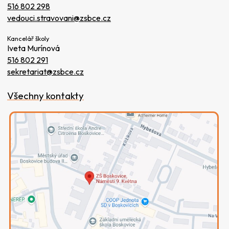
516 802 298
vedouci.stravovani@zsbce.cz
Kancelář školy
Iveta Murínová
516 802 291
sekretariat@zsbce.cz
Všechny kontakty