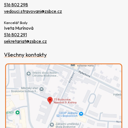
516 802 298
vedouci.stravovani@zsbce.cz
Kancelář školy
Iveta Murínová
516 802 291
sekretariat@zsbce.cz
Všechny kontakty