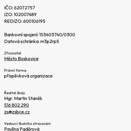
IČO: 62072757
IZO: 102007489
REDIZO: 600106195
Bankovní spojení: 153403740/0300
Datová schránka: m3p2rp5
Zřizovatel
Město Boskovice
Právní forma
příspěvková organizace
Ředitel školy
Mgr. Martin Staněk
516 802 290
zs@zsbce.cz
Vedoucí školního stravování
Pavlína Paděrová