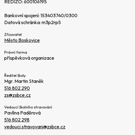
REDIZO: 600106195
Bankovní spojení: 153403740/0300
Datová schránka: m3p2rp5
Zřizovatel
Město Boskovice
Právní forma
příspěvková organizace
Ředitel školy
Mgr. Martin Staněk
516 802 290
zs@zsbce.cz
Vedoucí školního stravování
Pavlína Paděrová
516 802 298
vedouci.stravovani@zsbce.cz