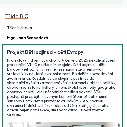
Třída 8.C
Třídní učitelka
Mgr. Jana Svobodová
Projekt Děti odjinud – děti Evropy
Projektovým dnem vyvrcholila 4. června 2026 několikatýdenní
práce žáků VIII. C na školním projektu Děti odjinud – děti
Evropy, v jehož rámci se měli seznámit s životem svých
vrstevníků v některé evropské zemi. Po delším rozhodování
zvolili Francii. Rozdělili se do skupin a pustili se do
shromažďování a zaznamenávání informací z oblasti politiky,
ekonomie, historie, kultury, umění, školství, přírody, geografie,
dopravy, sportu, ale i národních tradic a pokrmů. Vše
postupně propojili mluveným komentářem, přidali známé
šansony Edith Piaf a prezentovali žákům 7. a 9. ročníku
a v rámci třídních schůzek také rodičům, kteří jejich snahu
ocenili nejen potleskem, ale i pochvalnou slovní zpětnou
vazbou.