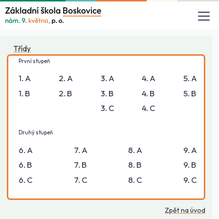
Třídy
První stupeň
1. A
2. A
3. A
4. A
5. A
1. B
2. B
3. B
4. B
5. B
3. C
4. C
Druhý stupeň
6. A
7. A
8. A
9. A
6. B
7. B
8. B
9. B
6. C
7. C
8. C
9. C
Zpět na úvod